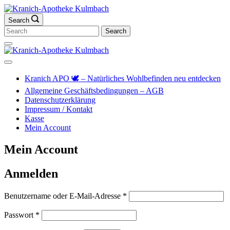
Skip
to
Search
content
Search
for:
Kranich-
🕊️ – Natürliches Wohlbefinden neu entdecken
Apotheke
Allgemeine Geschäftsbedingungen – AGB
Kulmbach
Datenschutzerklärung
Impressum / Kontakt
Kasse
Mein Account
Mein Account
Anmelden
Erforderlich
Benutzername oder E-Mail-Adresse
*
Erforderlich
Passwort
*