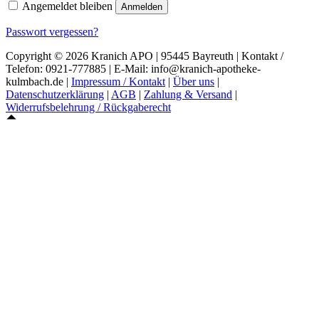
Angemeldet bleiben
Anmelden
Passwort vergessen?
Kranich-
95326
Copyright © 2026
|
| Kontakt /
09221-
Apotheke
Kulmbach
Telefon:
| E-Mail: info@kranich-apotheke-
8230244
Kulmbach
kulmbach.de |
Impressum / Kontakt
|
Über uns
|
Datenschutzerklärung
|
AGB
|
Zahlung & Versand
|
Widerrufsbelehrung / Rückgaberecht